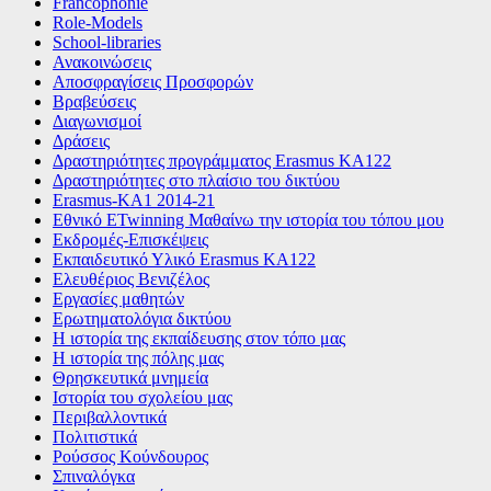
Francophonie
Role-Models
School-libraries
Ανακοινώσεις
Αποσφραγίσεις Προσφορών
Βραβεύσεις
Διαγωνισμοί
Δράσεις
Δραστηριότητες προγράμματος Erasmus KA122
Δραστηριότητες στο πλαίσιο του δικτύου
Εrasmus-ΚΑ1 2014-21
Εθνικό ETwinning Μαθαίνω την ιστορία του τόπου μου
Εκδρομές-Επισκέψεις
Εκπαιδευτικό Υλικό Erasmus ΚΑ122
Ελευθέριος Βενιζέλος
Εργασίες μαθητών
Ερωτηματολόγια δικτύου
Η ιστορία της εκπαίδευσης στον τόπο μας
Η ιστορία της πόλης μας
Θρησκευτικά μνημεία
Ιστορία του σχολείου μας
Περιβαλλοντικά
Πολιτιστικά
Ρούσσος Κούνδουρος
Σπιναλόγκα