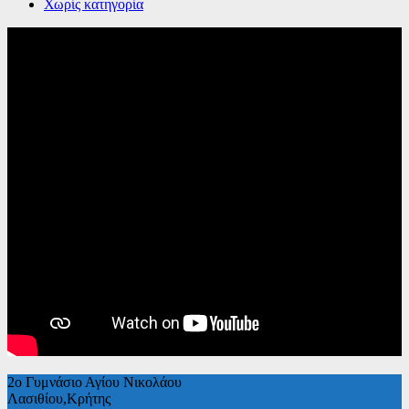
Χωρίς κατηγορία
2ο Γυμνάσιο Αγίου Νικολάου
Λασιθίου,Κρήτης