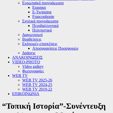
Ευρωπαϊκά προγράμματα
Erasmus
E-Twinning
Francophonie
Σχολικά προγράμματα
Περιβαλλοντικά
Πολιτιστικά
Διαγωνισμοί
Βραβεύσεις
Εκδρομές-επισκέψεις
Αποσφραγίσεις Προσφορών
Δράσεις
ΑΝΑΚΟΙΝΩΣΕΙΣ
VIDEO-PHOTO
Video gallery
Φωτογραφίες
WEB TV
WEB TV 2025-26
WEB TV 2024-25
WEB TV 2019-22
ΕΠΙΚΟΙΝΩΝΙΑ
“Τοπική Ιστορία”-Συνέντευξη