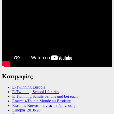
Κατηγορίες
E-Twinning Europia
E-Twinning School Libraries
E-Twinning Schule bei uns und bei euch
Erasmus-Tout le Monde au Bestiaire
Erasmus-Καινοτομώντας με έμπνευση
Europia_2018-20