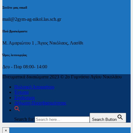
Στείλτε μας email
mail@2gym-ag-nikol.las.sch.gr
Πoύ βρισκόμαστε
Μ. Αμαριώτου 1 , Άγιος Νικόλαος, Λασίθι
Ώρες λειτουργίας
Δευ - Παρ 08:00- 14:00
Πνευματικά δικαιώματα 2023 © 2ο Γυμνάσιο Αγίου Νικολάου
Πολιτική Απορρήτου
Έντυπα
Σύνδεσμοι
Δήλωση Προσβασιμότητας
Search for:
Search Button
×