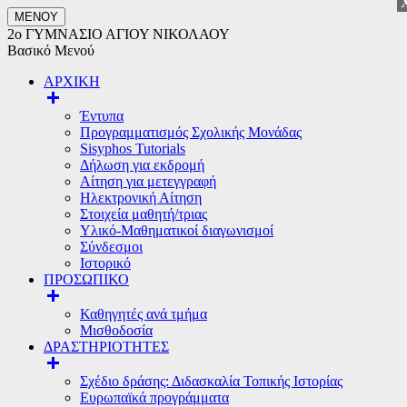
ΜΕΝΟΥ
2ο ΓΥΜΝΑΣΙΟ ΑΓΙΟΥ ΝΙΚΟΛΑΟΥ
Βασικό Μενού
ΑΡΧΙΚΗ
Έντυπα
Προγραμματισμός Σχολικής Μονάδας
Sisyphos Tutorials
Δήλωση για εκδρομή
Αίτηση για μετεγγραφή
Ηλεκτρονική Αίτηση
Στοιχεία μαθητή/τριας
Υλικό-Μαθηματικοί διαγωνισμοί
Σύνδεσμοι
Ιστορικό
ΠΡΟΣΩΠΙΚΟ
Καθηγητές ανά τμήμα
Μισθοδοσία
ΔΡΑΣΤΗΡΙΟΤΗΤΕΣ
Σχέδιο δράσης: Διδασκαλία Τοπικής Ιστορίας
Ευρωπαϊκά προγράμματα