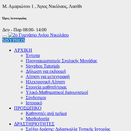
Μ. Αμαριώτου 1 , Άγιος Νικόλαος, Λασίθι
Ώρες λειτουργίας
Δευ - Παρ 08:00- 14:00
SISYPHOS
ΑΡΧΙΚΗ
Έντυπα
Προγραμματισμός Σχολικής Μονάδας
Sisyphos Tutorials
Δήλωση για εκδρομή
Αίτηση για μετεγγραφή
Ηλεκτρονική Αίτηση
Στοιχεία μαθητή/τριας
Υλικό-Μαθηματικοί διαγωνισμοί
Σύνδεσμοι
Ιστορικό
ΠΡΟΣΩΠΙΚΟ
Καθηγητές ανά τμήμα
Μισθοδοσία
ΔΡΑΣΤΗΡΙΟΤΗΤΕΣ
Σχέδιο δράσης: Διδασκαλία Τοπικής Ιστορίας