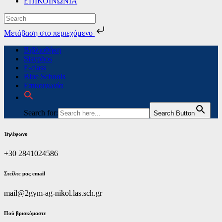
ΕΠΙΚΟΙΝΩΝΙΑ
Μετάβαση στο περιεχόμενο
Skip
Βιβλιοθήκη
to
Sisyphos
content
E-class
Blue Schools
Επικοινωνία
Search for:
Search Button
Τηλέφωνο
+30 2841024586
Στείλτε μας email
mail@2gym-ag-nikol.las.sch.gr
Πoύ βρισκόμαστε