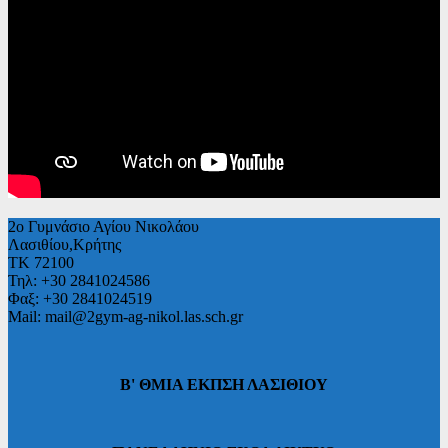
2ο Γυμνάσιο Αγίου Νικολάου
Λασιθίου,Κρήτης
ΤΚ 72100
Τηλ: +30 2841024586
Φαξ: +30 2841024519
Mail: mail@2gym-ag-nikol.las.sch.gr
Β' ΘΜΙΑ ΕΚΠΣΗ ΛΑΣΙΘΙΟΥ