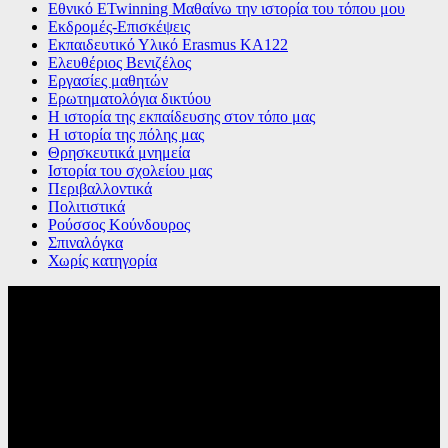
Εθνικό ETwinning Μαθαίνω την ιστορία του τόπου μου
Εκδρομές-Επισκέψεις
Εκπαιδευτικό Υλικό Erasmus ΚΑ122
Ελευθέριος Βενιζέλος
Εργασίες μαθητών
Ερωτηματολόγια δικτύου
Η ιστορία της εκπαίδευσης στον τόπο μας
Η ιστορία της πόλης μας
Θρησκευτικά μνημεία
Ιστορία του σχολείου μας
Περιβαλλοντικά
Πολιτιστικά
Ρούσσος Κούνδουρος
Σπιναλόγκα
Χωρίς κατηγορία