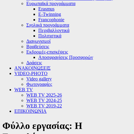
Ευρωπαϊκά προγράμματα
Erasmus
E-Twinning
Francophonie
Σχολικά προγράμματα
Περιβαλλοντικά
Πολιτιστικά
Διαγωνισμοί
Βραβεύσεις
Εκδρομές-επισκέψεις
Αποσφραγίσεις Προσφορών
Δράσεις
ΑΝΑΚΟΙΝΩΣΕΙΣ
VIDEO-PHOTO
Video gallery
Φωτογραφίες
WEB TV
WEB TV 2025-26
WEB TV 2024-25
WEB TV 2019-22
ΕΠΙΚΟΙΝΩΝΙΑ
Φύλλο εργασίας: Η