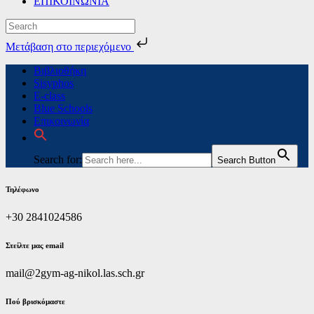
ΕΠΙΚΟΙΝΩΝΙΑ
Μετάβαση στο περιεχόμενο
Skip
Βιβλιοθήκη
to
Sisyphos
content
E-class
Blue Schools
Επικοινωνία
Search for:
Search Button
Τηλέφωνο
+30 2841024586
Στείλτε μας email
mail@2gym-ag-nikol.las.sch.gr
Πoύ βρισκόμαστε