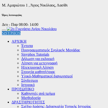
Μ. Αμαριώτου 1 , Άγιος Νικόλαος, Λασίθι
Ώρες λειτουργίας
Δευ - Παρ 08:00- 14:00
SISYPHOS
ΑΡΧΙΚΗ
Έντυπα
Προγραμματισμός Σχολικής Μονάδας
Sisyphos Tutorials
Δήλωση για εκδρομή
Αίτηση για μετεγγραφή
Ηλεκτρονική Αίτηση
Στοιχεία μαθητή/τριας
Υλικό-Μαθηματικοί διαγωνισμοί
Σύνδεσμοι
Ιστορικό
ΠΡΟΣΩΠΙΚΟ
Καθηγητές ανά τμήμα
Μισθοδοσία
ΔΡΑΣΤΗΡΙΟΤΗΤΕΣ
Σχέδιο δράσης: Διδασκαλία Τοπικής Ιστορίας