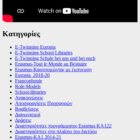
Κατηγορίες
E-Twinning Europia
E-Twinning School Libraries
E-Twinning Schule bei uns und bei euch
Erasmus-Tout le Monde au Bestiaire
Erasmus-Καινοτομώντας με έμπνευση
Europia_2018-20
Francophonie
Role-Models
School-libraries
Ανακοινώσεις
Αποσφραγίσεις Προσφορών
Βραβεύσεις
Διαγωνισμοί
Δράσεις
Δραστηριότητες προγράμματος Erasmus KA122
Δραστηριότητες στο πλαίσιο του δικτύου
Εrasmus-ΚΑ1 2014-21