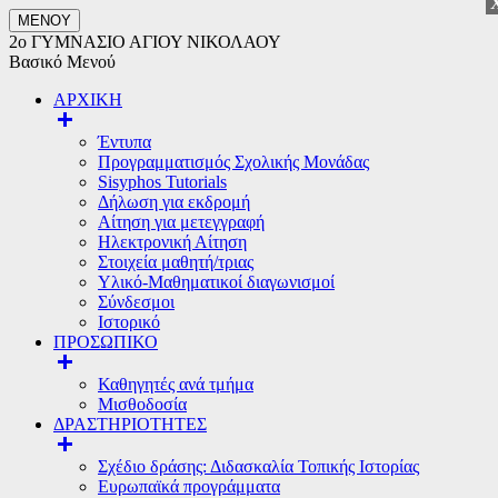
ΜΕΝΟΥ
2ο ΓΥΜΝΑΣΙΟ ΑΓΙΟΥ ΝΙΚΟΛΑΟΥ
Βασικό Μενού
ΑΡΧΙΚΗ
Έντυπα
Προγραμματισμός Σχολικής Μονάδας
Sisyphos Tutorials
Δήλωση για εκδρομή
Αίτηση για μετεγγραφή
Ηλεκτρονική Αίτηση
Στοιχεία μαθητή/τριας
Υλικό-Μαθηματικοί διαγωνισμοί
Σύνδεσμοι
Ιστορικό
ΠΡΟΣΩΠΙΚΟ
Καθηγητές ανά τμήμα
Μισθοδοσία
ΔΡΑΣΤΗΡΙΟΤΗΤΕΣ
Σχέδιο δράσης: Διδασκαλία Τοπικής Ιστορίας
Ευρωπαϊκά προγράμματα