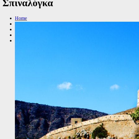
Σπιναλόγκα
Home
2025
Ιανουαρίου
8
Φύλλο εργασίας: Η Σπιναλόγκα