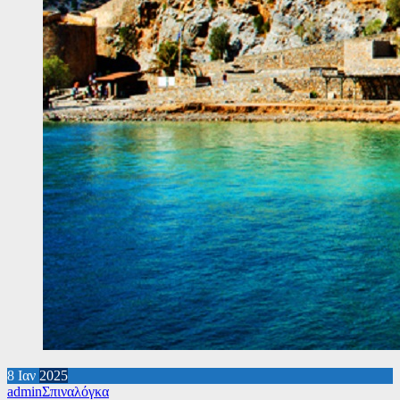
8
Ιαν
2025
admin
Σπιναλόγκα