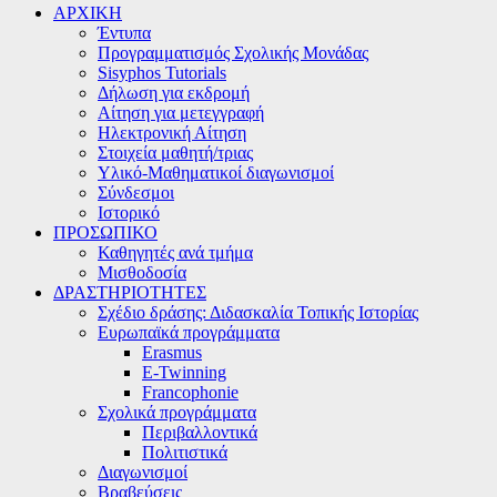
ΑΡΧΙΚΗ
Έντυπα
Προγραμματισμός Σχολικής Μονάδας
Sisyphos Tutorials
Δήλωση για εκδρομή
Αίτηση για μετεγγραφή
Ηλεκτρονική Αίτηση
Στοιχεία μαθητή/τριας
Υλικό-Μαθηματικοί διαγωνισμοί
Σύνδεσμοι
Ιστορικό
ΠΡΟΣΩΠΙΚΟ
Καθηγητές ανά τμήμα
Μισθοδοσία
ΔΡΑΣΤΗΡΙΟΤΗΤΕΣ
Σχέδιο δράσης: Διδασκαλία Τοπικής Ιστορίας
Ευρωπαϊκά προγράμματα
Erasmus
E-Twinning
Francophonie
Σχολικά προγράμματα
Περιβαλλοντικά
Πολιτιστικά
Διαγωνισμοί
Βραβεύσεις