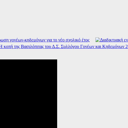
ωση γονέων-κηδεμόνων για το νέο σχολικό έτος
Η κοπή της Βασιλόπιτας του Δ.Σ. Συλλόγου Γονέων και Κηδεμόνων 