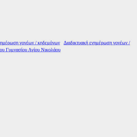
Διαδικτυακή ενημέρωση γονέων /
2ου Γυμνασίου Αγίου Νικολάου