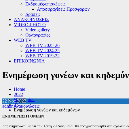
Εκδρομές-επισκέψεις
Αποσφραγίσεις Προσφορών
Δράσεις
ΑΝΑΚΟΙΝΩΣΕΙΣ
VIDEO-PHOTO
Video gallery
Φωτογραφίες
WEB TV
WEB TV 2025-26
WEB TV 2024-25
WEB TV 2019-22
ΕΠΙΚΟΙΝΩΝΙΑ
Ενημέρωση γονέων και κηδεμό
Home
2022
Νοεμβρίου
22
Νοε
2022
22
admin
Ανακοινώσεις
Ενημέρωση γονέων και κηδεμόνων
ΕΝΗΜΕΡΩΣΗ ΓΟΝΕΩΝ
Σας ενημερώνουμε ότι την Τρίτη 29 Νοεμβρίου θα πραγματοποιηθεί στο σχολείο 