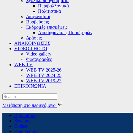
Σχολικά προγράμματα
Περιβαλλοντικά
Πολιτιστικά
Διαγωνισμοί
Βραβεύσεις
Εκδρομές-επισκέψεις
Αποσφραγίσεις Προσφορών
Δράσεις
ΑΝΑΚΟΙΝΩΣΕΙΣ
VIDEO-PHOTO
Video gallery
Φωτογραφίες
WEB TV
WEB TV 2025-26
WEB TV 2024-25
WEB TV 2019-22
ΕΠΙΚΟΙΝΩΝΙΑ
Μετάβαση στο περιεχόμενο
Skip
Βιβλιοθήκη
to
Sisyphos
content
E-class
Blue Schools