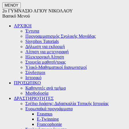
ΜΕΝΟΥ
2ο ΓΥΜΝΑΣΙΟ ΑΓΙΟΥ ΝΙΚΟΛΑΟΥ
Βασικό Μενού
ΑΡΧΙΚΗ
Έντυπα
Προγραμματισμός Σχολικής Μονάδας
Sisyphos Tutorials
Δήλωση για εκδρομή
Αίτηση για μετεγγραφή
Ηλεκτρονική Αίτηση
Στοιχεία μαθητή/τριας
Υλικό-Μαθηματικοί διαγωνισμοί
Σύνδεσμοι
Ιστορικό
ΠΡΟΣΩΠΙΚΟ
Καθηγητές ανά τμήμα
Μισθοδοσία
ΔΡΑΣΤΗΡΙΟΤΗΤΕΣ
Σχέδιο δράσης: Διδασκαλία Τοπικής Ιστορίας
Ευρωπαϊκά προγράμματα
Erasmus
E-Twinning
Francophonie