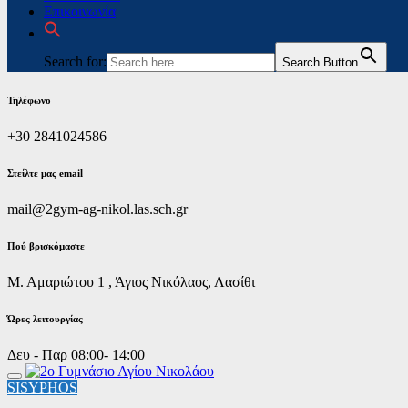
Επικοινωνία
Search for:
Search Button
Τηλέφωνο
+30 2841024586
Στείλτε μας email
mail@2gym-ag-nikol.las.sch.gr
Πoύ βρισκόμαστε
Μ. Αμαριώτου 1 , Άγιος Νικόλαος, Λασίθι
Ώρες λειτουργίας
Δευ - Παρ 08:00- 14:00
SISYPHOS