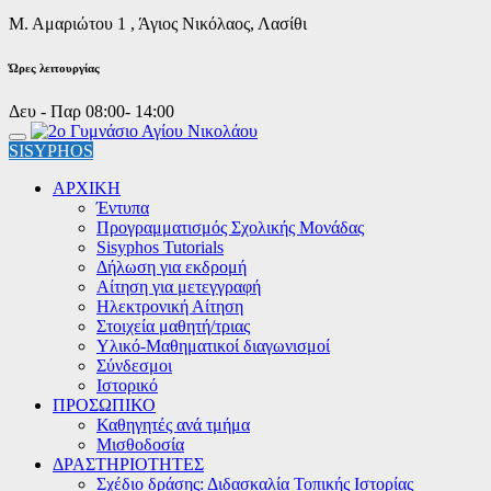
Μ. Αμαριώτου 1 , Άγιος Νικόλαος, Λασίθι
Ώρες λειτουργίας
Δευ - Παρ 08:00- 14:00
SISYPHOS
ΑΡΧΙΚΗ
Έντυπα
Προγραμματισμός Σχολικής Μονάδας
Sisyphos Tutorials
Δήλωση για εκδρομή
Αίτηση για μετεγγραφή
Ηλεκτρονική Αίτηση
Στοιχεία μαθητή/τριας
Υλικό-Μαθηματικοί διαγωνισμοί
Σύνδεσμοι
Ιστορικό
ΠΡΟΣΩΠΙΚΟ
Καθηγητές ανά τμήμα
Μισθοδοσία
ΔΡΑΣΤΗΡΙΟΤΗΤΕΣ
Σχέδιο δράσης: Διδασκαλία Τοπικής Ιστορίας