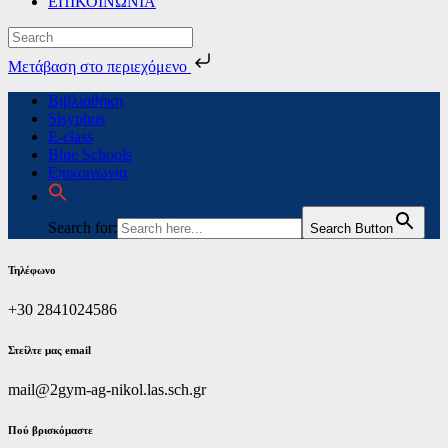
ΕΠΙΚΟΙΝΩΝΙΑ
Μετάβαση στο περιεχόμενο
Skip
Βιβλιοθήκη
to
Sisyphos
content
E-class
Blue Schools
Επικοινωνία
Search for:
Search Button
Τηλέφωνο
+30 2841024586
Στείλτε μας email
mail@2gym-ag-nikol.las.sch.gr
Πoύ βρισκόμαστε