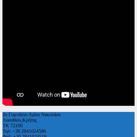
2ο Γυμνάσιο Αγίου Νικολάου
Λασιθίου,Κρήτης
ΤΚ 72100
Τηλ: +30 2841024586
Φαξ: +30 2841024519