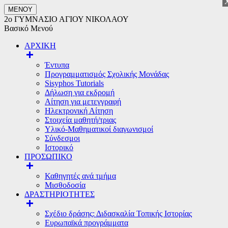
ΜΕΝΟΥ
2ο ΓΥΜΝΑΣΙΟ ΑΓΙΟΥ ΝΙΚΟΛΑΟΥ
Βασικό Μενού
ΑΡΧΙΚΗ
Έντυπα
Προγραμματισμός Σχολικής Μονάδας
Sisyphos Tutorials
Δήλωση για εκδρομή
Αίτηση για μετεγγραφή
Ηλεκτρονική Αίτηση
Στοιχεία μαθητή/τριας
Υλικό-Μαθηματικοί διαγωνισμοί
Σύνδεσμοι
Ιστορικό
ΠΡΟΣΩΠΙΚΟ
Καθηγητές ανά τμήμα
Μισθοδοσία
ΔΡΑΣΤΗΡΙΟΤΗΤΕΣ
Σχέδιο δράσης: Διδασκαλία Τοπικής Ιστορίας
Ευρωπαϊκά προγράμματα