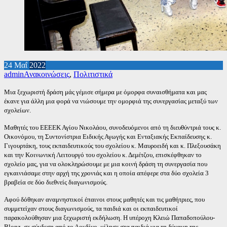
24
Μαΐ
2022
admin
Ανακοινώσεις
,
Πολιτιστικά
Μια ξεχωριστή δράση μάς γέμισε σήμερα με όμορφα συναισθήματα και μας
έκανε για άλλη μια φορά να νιώσουμε την ομορφιά της συνεργασίας μεταξύ των
σχολείων.
Μαθητές του ΕΕΕΕΚ Αγίου Νικολάου, συνοδευόμενοι από τη διευθύντριά τους κ.
Οικονόμου, τη Συντονίστρια Ειδικής Αγωγής και Ενταξιακής Εκπαίδευσης κ.
Γιγουρτάκη, τους εκπαιδευτικούς του σχολείου κ. Μαυροειδή και κ. Πλεξουσάκη
και την Κοινωνική Λειτουργό του σχολείου κ. Δεμέτζου, επισκέφθηκαν το
σχολείο μας, για να ολοκληρώσουμε με μια κοινή δράση τη συνεργασία που
εγκαινιάσαμε στην αρχή της χρονιάς και η οποία απέφερε στα δύο σχολεία 3
βραβεία σε δύο διεθνείς διαγωνισμούς.
Αφού δόθηκαν αναμνηστικοί έπαινοι στους μαθητές και τις μαθήτριες, που
συμμετείχαν στους διαγωνισμούς, τα παιδιά και οι εκπαιδευτικοί
παρακολούθησαν μια ξεχωριστή εκδήλωση. Η υπέροχη Κλειώ Παπαδοπούλου-
Blonz, σε σύνδεση από το Λονδίνο, μίλησε στα παιδιά για τη δύναμη της