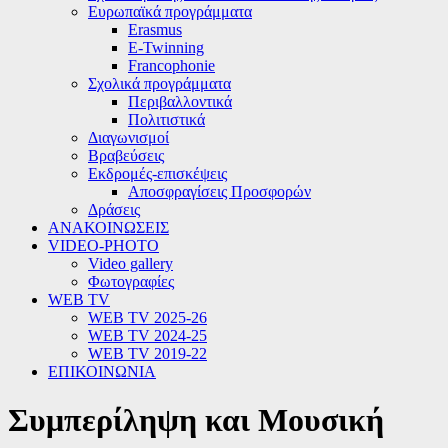
Ευρωπαϊκά προγράμματα
Erasmus
E-Twinning
Francophonie
Σχολικά προγράμματα
Περιβαλλοντικά
Πολιτιστικά
Διαγωνισμοί
Βραβεύσεις
Εκδρομές-επισκέψεις
Αποσφραγίσεις Προσφορών
Δράσεις
ΑΝΑΚΟΙΝΩΣΕΙΣ
VIDEO-PHOTO
Video gallery
Φωτογραφίες
WEB TV
WEB TV 2025-26
WEB TV 2024-25
WEB TV 2019-22
ΕΠΙΚΟΙΝΩΝΙΑ
Συμπερίληψη και Μουσική