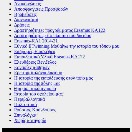
Ανακοινώσεις
Αποσφραγίσεις Προσφορών
Βραβεύσεις
Διαγωνισμοί
Δράσεις
Δραστηριότητες προγράμματος Erasmus KA122
Δραστηριότητες στο πλαίσιο του δικτύου
Εrasmus-ΚΑ1 2014-21
Εθνικό ETwinning Μαθαίνω την ιστορία του τόπου μου
Εκδρομές-Επισκέψεις
Εκπαιδευτικό Υλικό Erasmus ΚΑ122
Ελευθέριος Βενιζέλος
Εργασίες μαθητών
Ερωτηματολόγια δικτύου
Η ιστορία της εκπαίδευσης στον τόπο μας
Η ιστορία της πόλης μας
Θρησκευτικά μνημεία
Ιστορία του σχολείου μας
Περιβαλλοντικά
Πολιτιστικά
Ρούσσος Κούνδουρος
Σπιναλόγκα
Χωρίς κατηγορία