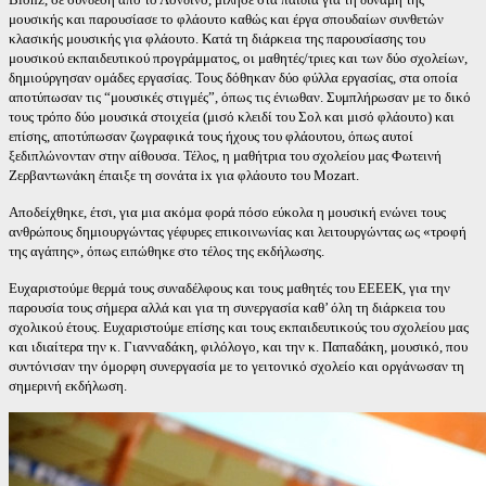
μουσικής και παρουσίασε το φλάουτο καθώς και έργα σπουδαίων συνθετών
κλασικής μουσικής για φλάουτο. Κατά τη διάρκεια της παρουσίασης του
μουσικού εκπαιδευτικού προγράμματος, οι μαθητές/τριες και των δύο σχολείων,
δημιούργησαν ομάδες εργασίας. Τους δόθηκαν δύο φύλλα εργασίας, στα οποία
αποτύπωσαν τις “μουσικές στιγμές”, όπως τις ένιωθαν. Συμπλήρωσαν με το δικό
τους τρόπο δύο μουσικά στοιχεία (μισό κλειδί του Σολ και μισό φλάουτο) και
επίσης, αποτύπωσαν ζωγραφικά τους ήχους του φλάουτου, όπως αυτοί
ξεδιπλώνονταν στην αίθουσα. Τέλος, η μαθήτρια του σχολείου μας Φωτεινή
Ζερβαντωνάκη έπαιξε τη σονάτα ix για φλάουτο του Mozart.
Αποδείχθηκε, έτσι, για μια ακόμα φορά πόσο εύκολα η μουσική ενώνει τους
ανθρώπους δημιουργώντας γέφυρες επικοινωνίας και λειτουργώντας ως «τροφή
της αγάπης», όπως ειπώθηκε στο τέλος της εκδήλωσης.
Ευχαριστούμε θερμά τους συναδέλφους και τους μαθητές του ΕΕΕΕΚ, για την
παρουσία τους σήμερα αλλά και για τη συνεργασία καθ’ όλη τη διάρκεια του
σχολικού έτους. Ευχαριστούμε επίσης και τους εκπαιδευτικούς του σχολείου μας
και ιδιαίτερα την κ. Γιανναδάκη, φιλόλογο, και την κ. Παπαδάκη, μουσικό, που
συντόνισαν την όμορφη συνεργασία με το γειτονικό σχολείο και οργάνωσαν τη
σημερινή εκδήλωση.