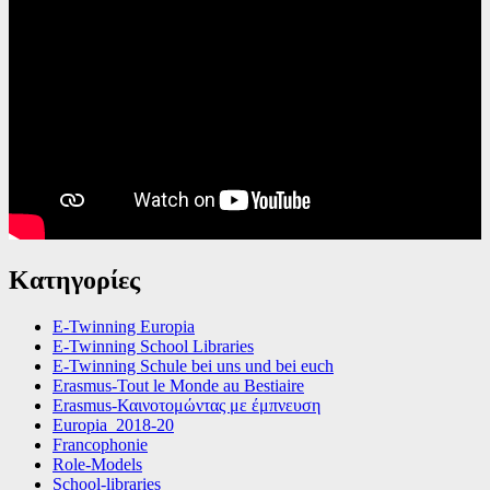
Κατηγορίες
E-Twinning Europia
E-Twinning School Libraries
E-Twinning Schule bei uns und bei euch
Erasmus-Tout le Monde au Bestiaire
Erasmus-Καινοτομώντας με έμπνευση
Europia_2018-20
Francophonie
Role-Models
School-libraries