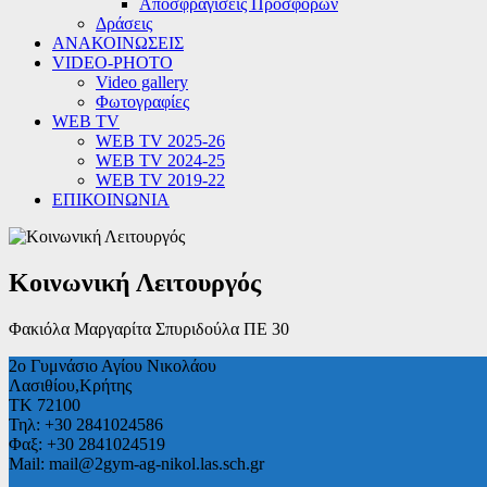
Αποσφραγίσεις Προσφορών
Δράσεις
ΑΝΑΚΟΙΝΩΣΕΙΣ
VIDEO-PHOTO
Video gallery
Φωτογραφίες
WEB TV
WEB TV 2025-26
WEB TV 2024-25
WEB TV 2019-22
ΕΠΙΚΟΙΝΩΝΙΑ
Κοινωνική Λειτουργός
Φακιόλα Μαργαρίτα Σπυριδούλα ΠΕ 30
2ο Γυμνάσιο Αγίου Νικολάου
Λασιθίου,Κρήτης
ΤΚ 72100
Τηλ: +30 2841024586
Φαξ: +30 2841024519
Mail: mail@2gym-ag-nikol.las.sch.gr