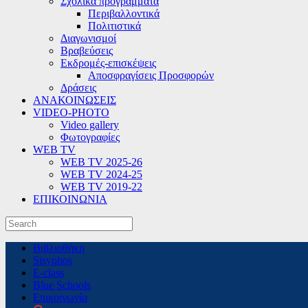
Σχολικά προγράμματα
Περιβαλλοντικά
Πολιτιστικά
Διαγωνισμοί
Βραβεύσεις
Εκδρομές-επισκέψεις
Αποσφραγίσεις Προσφορών
Δράσεις
ΑΝΑΚΟΙΝΩΣΕΙΣ
VIDEO-PHOTO
Video gallery
Φωτογραφίες
WEB TV
WEB TV 2025-26
WEB TV 2024-25
WEB TV 2019-22
ΕΠΙΚΟΙΝΩΝΙΑ
Skip
Βιβλιοθήκη
to
Sisyphos
content
E-class
Blue Schools
Επικοινωνία