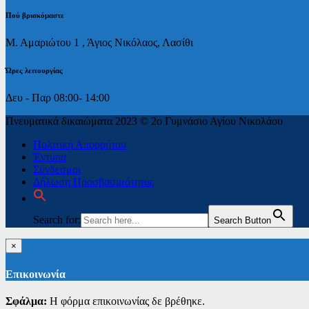
Πoύ βρισκόμαστε
Μ. Αμαριώτου 1 , Άγιος Νικόλαος, Λασίθι
Ώρες λειτουργίας
Δευ - Παρ 08:00- 14:00
Πνευματικά δικαιώματα 2023 © 2ο Γυμνάσιο Αγίου Νικολάου
Πολιτική Απορρήτου
Έντυπα
Σύνδεσμοι
Δήλωση Προσβασιμότητας
Search for:
Search Button
×
Επικοινωνία
Σφάλμα:
Η φόρμα επικοινωνίας δε βρέθηκε.