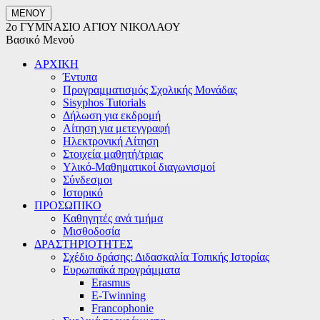
ΜΕΝΟΥ
2ο ΓΥΜΝΑΣΙΟ ΑΓΙΟΥ ΝΙΚΟΛΑΟΥ
Βασικό Μενού
ΑΡΧΙΚΗ
Έντυπα
Προγραμματισμός Σχολικής Μονάδας
Sisyphos Tutorials
Δήλωση για εκδρομή
Αίτηση για μετεγγραφή
Ηλεκτρονική Αίτηση
Στοιχεία μαθητή/τριας
Υλικό-Μαθηματικοί διαγωνισμοί
Σύνδεσμοι
Ιστορικό
ΠΡΟΣΩΠΙΚΟ
Καθηγητές ανά τμήμα
Μισθοδοσία
ΔΡΑΣΤΗΡΙΟΤΗΤΕΣ
Σχέδιο δράσης: Διδασκαλία Τοπικής Ιστορίας
Ευρωπαϊκά προγράμματα
Erasmus
E-Twinning
Francophonie