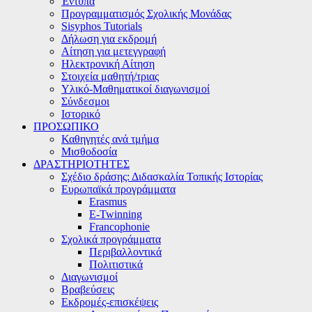
Έντυπα
Προγραμματισμός Σχολικής Μονάδας
Sisyphos Tutorials
Δήλωση για εκδρομή
Αίτηση για μετεγγραφή
Ηλεκτρονική Αίτηση
Στοιχεία μαθητή/τριας
Υλικό-Μαθηματικοί διαγωνισμοί
Σύνδεσμοι
Ιστορικό
ΠΡΟΣΩΠΙΚΟ
Καθηγητές ανά τμήμα
Μισθοδοσία
ΔΡΑΣΤΗΡΙΟΤΗΤΕΣ
Σχέδιο δράσης: Διδασκαλία Τοπικής Ιστορίας
Ευρωπαϊκά προγράμματα
Erasmus
E-Twinning
Francophonie
Σχολικά προγράμματα
Περιβαλλοντικά
Πολιτιστικά
Διαγωνισμοί
Βραβεύσεις
Εκδρομές-επισκέψεις