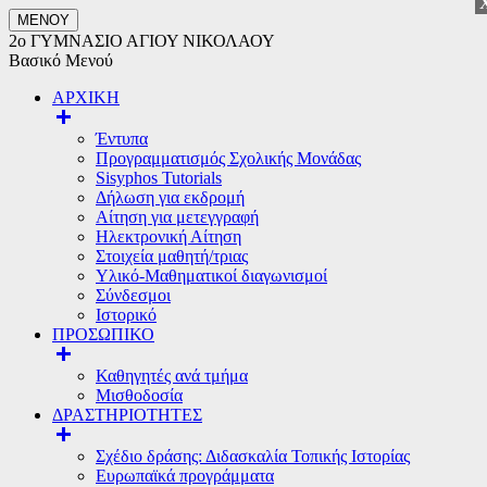
ΜΕΝΟΥ
2ο ΓΥΜΝΑΣΙΟ ΑΓΙΟΥ ΝΙΚΟΛΑΟΥ
Βασικό Μενού
ΑΡΧΙΚΗ
Έντυπα
Προγραμματισμός Σχολικής Μονάδας
Sisyphos Tutorials
Δήλωση για εκδρομή
Αίτηση για μετεγγραφή
Ηλεκτρονική Αίτηση
Στοιχεία μαθητή/τριας
Υλικό-Μαθηματικοί διαγωνισμοί
Σύνδεσμοι
Ιστορικό
ΠΡΟΣΩΠΙΚΟ
Καθηγητές ανά τμήμα
Μισθοδοσία
ΔΡΑΣΤΗΡΙΟΤΗΤΕΣ
Σχέδιο δράσης: Διδασκαλία Τοπικής Ιστορίας
Ευρωπαϊκά προγράμματα