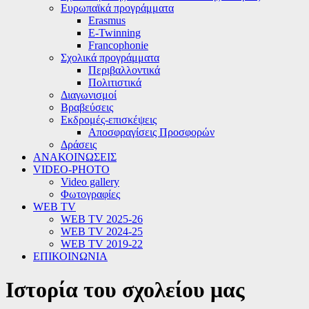
Ευρωπαϊκά προγράμματα
Erasmus
E-Twinning
Francophonie
Σχολικά προγράμματα
Περιβαλλοντικά
Πολιτιστικά
Διαγωνισμοί
Βραβεύσεις
Εκδρομές-επισκέψεις
Αποσφραγίσεις Προσφορών
Δράσεις
ΑΝΑΚΟΙΝΩΣΕΙΣ
VIDEO-PHOTO
Video gallery
Φωτογραφίες
WEB TV
WEB TV 2025-26
WEB TV 2024-25
WEB TV 2019-22
ΕΠΙΚΟΙΝΩΝΙΑ
Ιστορία του σχολείου μας