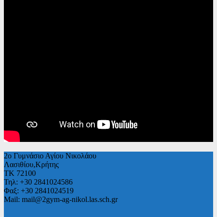
2ο Γυμνάσιο Αγίου Νικολάου
Λασιθίου,Κρήτης
ΤΚ 72100
Τηλ: +30 2841024586
Φαξ: +30 2841024519
Mail: mail@2gym-ag-nikol.las.sch.gr