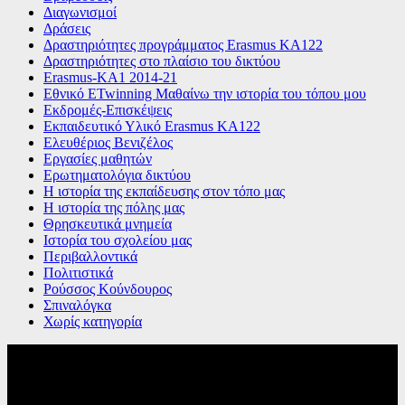
Διαγωνισμοί
Δράσεις
Δραστηριότητες προγράμματος Erasmus KA122
Δραστηριότητες στο πλαίσιο του δικτύου
Εrasmus-ΚΑ1 2014-21
Εθνικό ETwinning Μαθαίνω την ιστορία του τόπου μου
Εκδρομές-Επισκέψεις
Εκπαιδευτικό Υλικό Erasmus ΚΑ122
Ελευθέριος Βενιζέλος
Εργασίες μαθητών
Ερωτηματολόγια δικτύου
Η ιστορία της εκπαίδευσης στον τόπο μας
Η ιστορία της πόλης μας
Θρησκευτικά μνημεία
Ιστορία του σχολείου μας
Περιβαλλοντικά
Πολιτιστικά
Ρούσσος Κούνδουρος
Σπιναλόγκα
Χωρίς κατηγορία