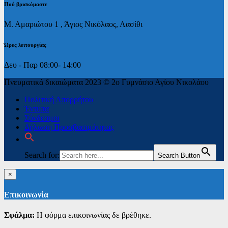
Πoύ βρισκόμαστε
Μ. Αμαριώτου 1 , Άγιος Νικόλαος, Λασίθι
Ώρες λειτουργίας
Δευ - Παρ 08:00- 14:00
Πνευματικά δικαιώματα 2023 © 2ο Γυμνάσιο Αγίου Νικολάου
Πολιτική Απορρήτου
Έντυπα
Σύνδεσμοι
Δήλωση Προσβασιμότητας
Search for:
Search Button
×
Επικοινωνία
Σφάλμα:
Η φόρμα επικοινωνίας δε βρέθηκε.