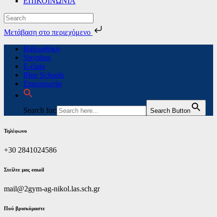
ΕΠΙΚΟΙΝΩΝΙΑ
Μετάβαση στο περιεχόμενο
Skip
Βιβλιοθήκη
to
Sisyphos
content
E-class
Blue Schools
Επικοινωνία
Search for:
Search Button
Τηλέφωνο
+30 2841024586
Στείλτε μας email
mail@2gym-ag-nikol.las.sch.gr
Πoύ βρισκόμαστε