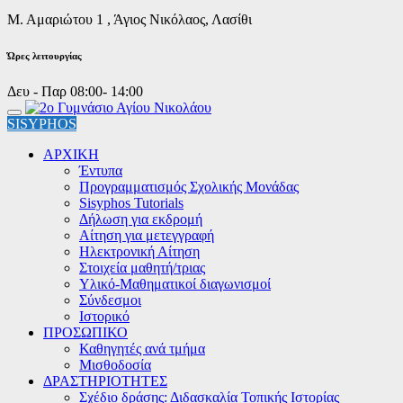
Μ. Αμαριώτου 1 , Άγιος Νικόλαος, Λασίθι
Ώρες λειτουργίας
Δευ - Παρ 08:00- 14:00
SISYPHOS
ΑΡΧΙΚΗ
Έντυπα
Προγραμματισμός Σχολικής Μονάδας
Sisyphos Tutorials
Δήλωση για εκδρομή
Αίτηση για μετεγγραφή
Ηλεκτρονική Αίτηση
Στοιχεία μαθητή/τριας
Υλικό-Μαθηματικοί διαγωνισμοί
Σύνδεσμοι
Ιστορικό
ΠΡΟΣΩΠΙΚΟ
Καθηγητές ανά τμήμα
Μισθοδοσία
ΔΡΑΣΤΗΡΙΟΤΗΤΕΣ
Σχέδιο δράσης: Διδασκαλία Τοπικής Ιστορίας