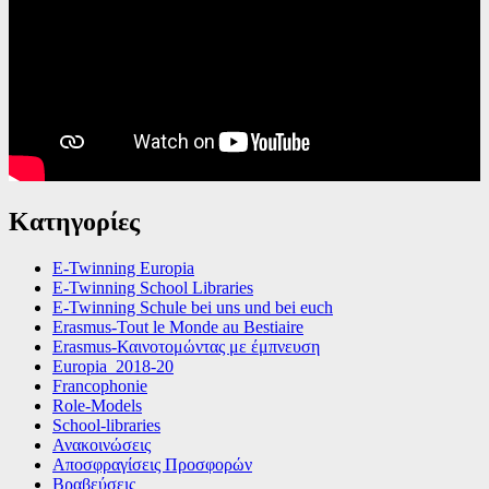
Κατηγορίες
E-Twinning Europia
E-Twinning School Libraries
E-Twinning Schule bei uns und bei euch
Erasmus-Tout le Monde au Bestiaire
Erasmus-Καινοτομώντας με έμπνευση
Europia_2018-20
Francophonie
Role-Models
School-libraries
Ανακοινώσεις
Αποσφραγίσεις Προσφορών
Βραβεύσεις