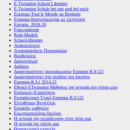
E-Twinning School Libraries
E-Twinning Schule bei uns und bei euch
Erasmus-Tout le Monde au Bestiaire
Erasmus-Καινοτομώντας με έμπνευση
Europia_2018-20
Francophonie
Role-Models
School-libraries
Ανακοινώσεις
Αποσφραγίσεις Προσφορών
Βραβεύσεις
Διαγωνισμοί
Δράσεις
Δραστηριότητες προγράμματος Erasmus KA122
Δραστηριότητες στο πλαίσιο του δικτύου
Εrasmus-ΚΑ1 2014-21
Εθνικό ETwinning Μαθαίνω την ιστορία του τόπου μου
Εκδρομές-Επισκέψεις
Εκπαιδευτικό Υλικό Erasmus ΚΑ122
Ελευθέριος Βενιζέλος
Εργασίες μαθητών
Ερωτηματολόγια δικτύου
Η ιστορία της εκπαίδευσης στον τόπο μας
Η ιστορία της πόλης μας
Θρησκευτικά μνημεία