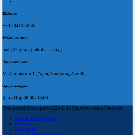
Τηλέφωνο
+30 2841024586
Στείλτε μας email
mail@2gym-ag-nikol.las.sch.gr
Πoύ βρισκόμαστε
Μ. Αμαριώτου 1 , Άγιος Νικόλαος, Λασίθι
Ώρες λειτουργίας
Δευ - Παρ 08:00- 14:00
Πνευματικά δικαιώματα 2023 © 2ο Γυμνάσιο Αγίου Νικολάου
Πολιτική Απορρήτου
Έντυπα
Σύνδεσμοι
Δήλωση Προσβασιμότητας