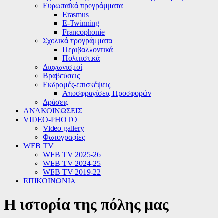
Ευρωπαϊκά προγράμματα
Erasmus
E-Twinning
Francophonie
Σχολικά προγράμματα
Περιβαλλοντικά
Πολιτιστικά
Διαγωνισμοί
Βραβεύσεις
Εκδρομές-επισκέψεις
Αποσφραγίσεις Προσφορών
Δράσεις
ΑΝΑΚΟΙΝΩΣΕΙΣ
VIDEO-PHOTO
Video gallery
Φωτογραφίες
WEB TV
WEB TV 2025-26
WEB TV 2024-25
WEB TV 2019-22
ΕΠΙΚΟΙΝΩΝΙΑ
Η ιστορία της πόλης μας