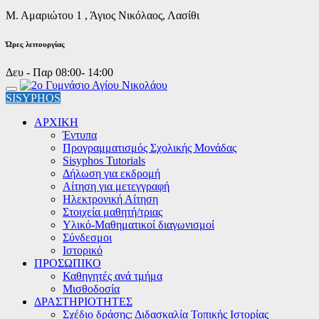
Μ. Αμαριώτου 1 , Άγιος Νικόλαος, Λασίθι
Ώρες λειτουργίας
Δευ - Παρ 08:00- 14:00
SISYPHOS
ΑΡΧΙΚΗ
Έντυπα
Προγραμματισμός Σχολικής Μονάδας
Sisyphos Tutorials
Δήλωση για εκδρομή
Αίτηση για μετεγγραφή
Ηλεκτρονική Αίτηση
Στοιχεία μαθητή/τριας
Υλικό-Μαθηματικοί διαγωνισμοί
Σύνδεσμοι
Ιστορικό
ΠΡΟΣΩΠΙΚΟ
Καθηγητές ανά τμήμα
Μισθοδοσία
ΔΡΑΣΤΗΡΙΟΤΗΤΕΣ
Σχέδιο δράσης: Διδασκαλία Τοπικής Ιστορίας