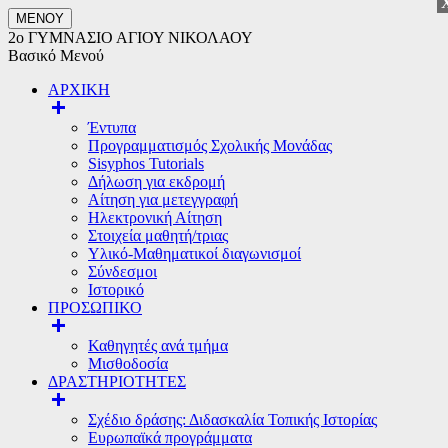
ΜΕΝΟΥ
2ο ΓΥΜΝΑΣΙΟ ΑΓΙΟΥ ΝΙΚΟΛΑΟΥ
Βασικό Μενού
ΑΡΧΙΚΗ
Έντυπα
Προγραμματισμός Σχολικής Μονάδας
Sisyphos Tutorials
Δήλωση για εκδρομή
Αίτηση για μετεγγραφή
Ηλεκτρονική Αίτηση
Στοιχεία μαθητή/τριας
Υλικό-Μαθηματικοί διαγωνισμοί
Σύνδεσμοι
Ιστορικό
ΠΡΟΣΩΠΙΚΟ
Καθηγητές ανά τμήμα
Μισθοδοσία
ΔΡΑΣΤΗΡΙΟΤΗΤΕΣ
Σχέδιο δράσης: Διδασκαλία Τοπικής Ιστορίας
Ευρωπαϊκά προγράμματα