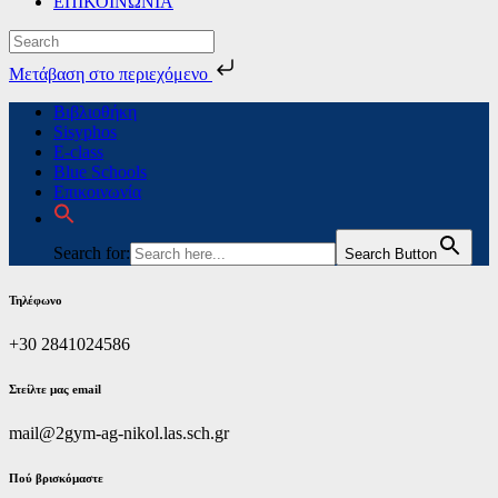
ΕΠΙΚΟΙΝΩΝΙΑ
Μετάβαση στο περιεχόμενο
Skip
Βιβλιοθήκη
to
Sisyphos
content
E-class
Blue Schools
Επικοινωνία
Search for:
Search Button
Τηλέφωνο
+30 2841024586
Στείλτε μας email
mail@2gym-ag-nikol.las.sch.gr
Πoύ βρισκόμαστε