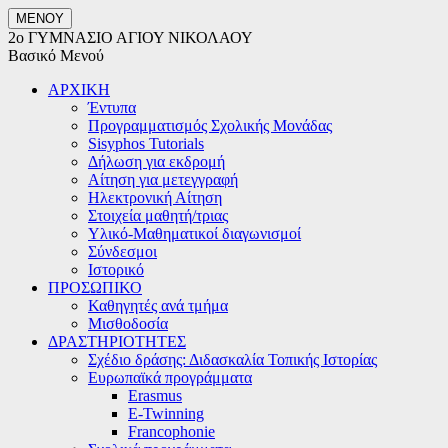
ΜΕΝΟΥ
2ο ΓΥΜΝΑΣΙΟ ΑΓΙΟΥ ΝΙΚΟΛΑΟΥ
Βασικό Μενού
ΑΡΧΙΚΗ
Έντυπα
Προγραμματισμός Σχολικής Μονάδας
Sisyphos Tutorials
Δήλωση για εκδρομή
Αίτηση για μετεγγραφή
Ηλεκτρονική Αίτηση
Στοιχεία μαθητή/τριας
Υλικό-Μαθηματικοί διαγωνισμοί
Σύνδεσμοι
Ιστορικό
ΠΡΟΣΩΠΙΚΟ
Καθηγητές ανά τμήμα
Μισθοδοσία
ΔΡΑΣΤΗΡΙΟΤΗΤΕΣ
Σχέδιο δράσης: Διδασκαλία Τοπικής Ιστορίας
Ευρωπαϊκά προγράμματα
Erasmus
E-Twinning
Francophonie