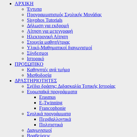
ΑΡΧΙΚΗ
Έντυπα
Προγραμματισμός Σχολικής Μονάδας
Sisyphos Tutorials
Δήλωση για εκδρομή
Αίτηση για μετεγγραφή
Ηλεκτρονική Αίτηση
Στοιχεία μαθητή/τριας
Υλικό-Μαθηματικοί διαγωνισμοί
Σύνδεσμοι
Ιστορικό
ΠΡΟΣΩΠΙΚΟ
Καθηγητές ανά τμήμα
Μισθοδοσία
ΔΡΑΣΤΗΡΙΟΤΗΤΕΣ
Σχέδιο δράσης: Διδασκαλία Τοπικής Ιστορίας
Ευρωπαϊκά προγράμματα
Erasmus
E-Twinning
Francophonie
Σχολικά προγράμματα
Περιβαλλοντικά
Πολιτιστικά
Διαγωνισμοί
Βραβεύσεις