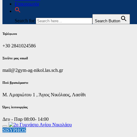
Επικοινωνία
Search for:
Search Button
Τηλέφωνο
+30 2841024586
Στείλτε μας email
mail@2gym-ag-nikol.las.sch.gr
Πoύ βρισκόμαστε
Μ. Αμαριώτου 1 , Άγιος Νικόλαος, Λασίθι
Ώρες λειτουργίας
Δευ - Παρ 08:00- 14:00
SISYPHOS