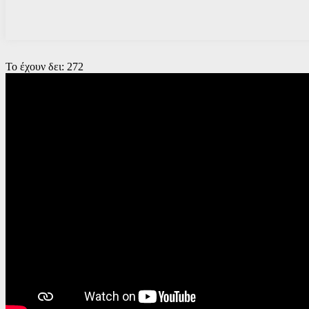
Το έχουν δει:
272