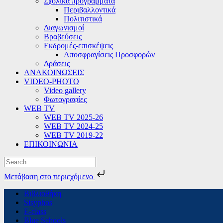
Σχολικά προγράμματα
Περιβαλλοντικά
Πολιτιστικά
Διαγωνισμοί
Βραβεύσεις
Εκδρομές-επισκέψεις
Αποσφραγίσεις Προσφορών
Δράσεις
ΑΝΑΚΟΙΝΩΣΕΙΣ
VIDEO-PHOTO
Video gallery
Φωτογραφίες
WEB TV
WEB TV 2025-26
WEB TV 2024-25
WEB TV 2019-22
ΕΠΙΚΟΙΝΩΝΙΑ
Μετάβαση στο περιεχόμενο
Skip
Βιβλιοθήκη
to
Sisyphos
content
E-class
Blue Schools