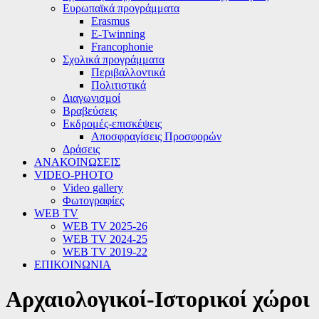
Ευρωπαϊκά προγράμματα
Erasmus
E-Twinning
Francophonie
Σχολικά προγράμματα
Περιβαλλοντικά
Πολιτιστικά
Διαγωνισμοί
Βραβεύσεις
Εκδρομές-επισκέψεις
Αποσφραγίσεις Προσφορών
Δράσεις
ΑΝΑΚΟΙΝΩΣΕΙΣ
VIDEO-PHOTO
Video gallery
Φωτογραφίες
WEB TV
WEB TV 2025-26
WEB TV 2024-25
WEB TV 2019-22
ΕΠΙΚΟΙΝΩΝΙΑ
Αρχαιολογικοί-Ιστορικοί χώροι