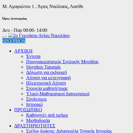
Μ. Αμαριώτου 1 , Άγιος Νικόλαος, Λασίθι
Ώρες λειτουργίας
Δευ - Παρ 08:00- 14:00
SISYPHOS
ΑΡΧΙΚΗ
Έντυπα
Προγραμματισμός Σχολικής Μονάδας
Sisyphos Tutorials
Δήλωση για εκδρομή
Αίτηση για μετεγγραφή
Ηλεκτρονική Αίτηση
Στοιχεία μαθητή/τριας
Υλικό-Μαθηματικοί διαγωνισμοί
Σύνδεσμοι
Ιστορικό
ΠΡΟΣΩΠΙΚΟ
Καθηγητές ανά τμήμα
Μισθοδοσία
ΔΡΑΣΤΗΡΙΟΤΗΤΕΣ
Σχέδιο δράσης: Διδασκαλία Τοπικής Ιστορίας