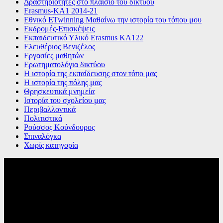
Δραστηριότητες στο πλαίσιο του δικτύου
Εrasmus-ΚΑ1 2014-21
Εθνικό ETwinning Μαθαίνω την ιστορία του τόπου μου
Εκδρομές-Επισκέψεις
Εκπαιδευτικό Υλικό Erasmus ΚΑ122
Ελευθέριος Βενιζέλος
Εργασίες μαθητών
Ερωτηματολόγια δικτύου
Η ιστορία της εκπαίδευσης στον τόπο μας
Η ιστορία της πόλης μας
Θρησκευτικά μνημεία
Ιστορία του σχολείου μας
Περιβαλλοντικά
Πολιτιστικά
Ρούσσος Κούνδουρος
Σπιναλόγκα
Χωρίς κατηγορία