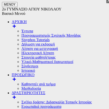
ΜΕΝΟΥ
2ο ΓΥΜΝΑΣΙΟ ΑΓΙΟΥ ΝΙΚΟΛΑΟΥ
Βασικό Μενού
ΑΡΧΙΚΗ
Έντυπα
Προγραμματισμός Σχολικής Μονάδας
Sisyphos Tutorials
Δήλωση για εκδρομή
Αίτηση για μετεγγραφή
Ηλεκτρονική Αίτηση
Στοιχεία μαθητή/τριας
Υλικό-Μαθηματικοί διαγωνισμοί
Σύνδεσμοι
Ιστορικό
ΠΡΟΣΩΠΙΚΟ
Καθηγητές ανά τμήμα
Μισθοδοσία
ΔΡΑΣΤΗΡΙΟΤΗΤΕΣ
Σχέδιο δράσης: Διδασκαλία Τοπικής Ιστορίας
Ευρωπαϊκά προγράμματα