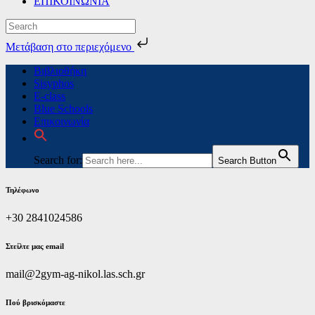
ΕΠΙΚΟΙΝΩΝΙΑ
Μετάβαση στο περιεχόμενο
Skip
Βιβλιοθήκη
to
Sisyphos
content
E-class
Blue Schools
Επικοινωνία
Search for:
Search Button
Τηλέφωνο
+30 2841024586
Στείλτε μας email
mail@2gym-ag-nikol.las.sch.gr
Πoύ βρισκόμαστε