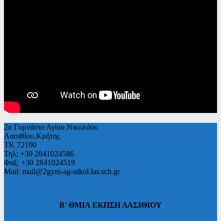
2ο Γυμνάσιο Αγίου Νικολάου
Λασιθίου,Κρήτης
ΤΚ 72100
Τηλ: +30 2841024586
Φαξ: +30 2841024519
Mail: mail@2gym-ag-nikol.las.sch.gr
Β' ΘΜΙΑ ΕΚΠΣΗ ΛΑΣΙΘΙΟΥ