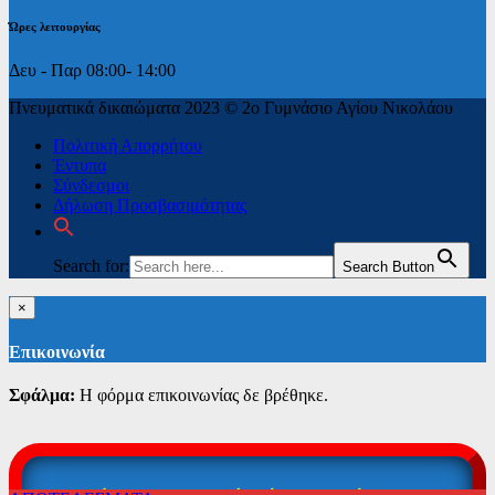
Ώρες λειτουργίας
Δευ - Παρ 08:00- 14:00
Πνευματικά δικαιώματα 2023 © 2ο Γυμνάσιο Αγίου Νικολάου
Πολιτική Απορρήτου
Έντυπα
Σύνδεσμοι
Δήλωση Προσβασιμότητας
Search for:
Search Button
×
Επικοινωνία
Σφάλμα:
Η φόρμα επικοινωνίας δε βρέθηκε.