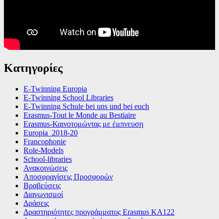
Κατηγορίες
E-Twinning Europia
E-Twinning School Libraries
E-Twinning Schule bei uns und bei euch
Erasmus-Tout le Monde au Bestiaire
Erasmus-Καινοτομώντας με έμπνευση
Europia_2018-20
Francophonie
Role-Models
School-libraries
Ανακοινώσεις
Αποσφραγίσεις Προσφορών
Βραβεύσεις
Διαγωνισμοί
Δράσεις
Δραστηριότητες προγράμματος Erasmus KA122