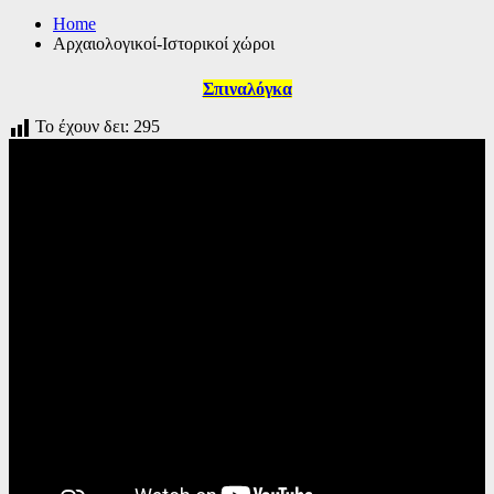
Home
Αρχαιολογικοί-Ιστορικοί χώροι
Σπιναλόγκ
α
Το έχουν δει:
295